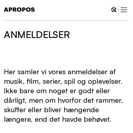
Nia Archives leverede et af højdepunkterne på
O Days 2026 med nyt album, live-vokal og
eksplosiv jungle på Omni-scenen. Læs vores
anmeldelse. 5/6 stjerner.
Tryk Enter for at søge eller X for at lukke.
ANMELDELSER
Koncerter
Aug 9, 2026
Her samler vi vores anmeldelser af
musik, film, serier, spil og oplevelser.
Ikke bare om noget er godt eller
dårligt, men om hvorfor det rammer,
skuffer eller bliver hængende
længere, end det havde behøvet.