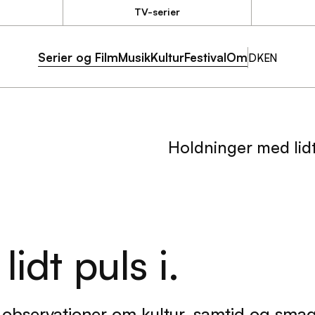
TV-serier
TV-serier
Serier og Film
Musik
Kultur
Festival
Om
esskab,
DK
EN
Serier og Film
Musik
Kultur
Festival
Om
stemning
rdi den
n stemning,
Holdninger med lidt 
idt puls i.
observationer om kultur, samtid og smag