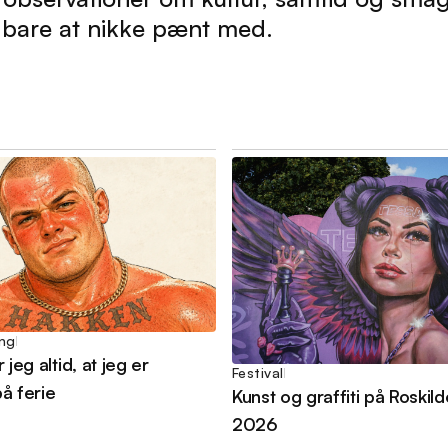
l bare at nikke pænt med.
ing
 jeg altid, at jeg er
Festival
å ferie
Kunst og graffiti på Roskild
2026