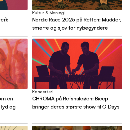
Kultur & Mening
er):
Nordic Race 2025 på Reffen: Mudder,
smerte og sjov for nybegyndere
Koncerter
Som en
CHROMA på Refshaleøen: Bicep
 lyd og
bringer deres største show til O Days