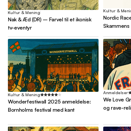
Kultur & Men
Kultur & Mening
Nordic Race
Nak & Æd (DR) – Farvel til et ikonisk
Skammens 
tv-eventyr
Anmeldelser
Kultur & Mening
We Love Gre
Wonderfestiwall 2025 anmeldelse:
og rave-rel
Bornholms festival med kant