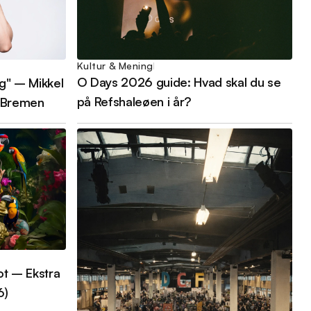
Kultur & Mening
O Days 2026 guide: Hvad skal du se
g" – Mikkel
på Refshaleøen i år?
i Bremen
ot – Ekstra
6)