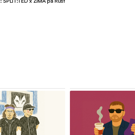
: SPLIT:TED x ZIMA på Rust