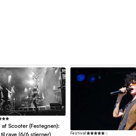
af Scooter (Festegnen):
Festival
il rave (6/6 stjerner)