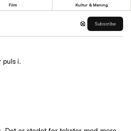
Film
Kultur & Mening
Film
Kultur & Mening
Subscribe
Subscribe
puls i.
. Det er stedet for tekster med mere