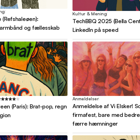
ing
Kultur & Mening
 (Refshaleøen):
TechBBQ 2025 (Bella Cent
armbånd og fællesskab
LinkedIn på speed
Anmeldelser
Anmeldelse af Vi Elsker! 
en (Paris): Brat-pop, regn
firmafest, bare med bedre
igion
færre hæmninger